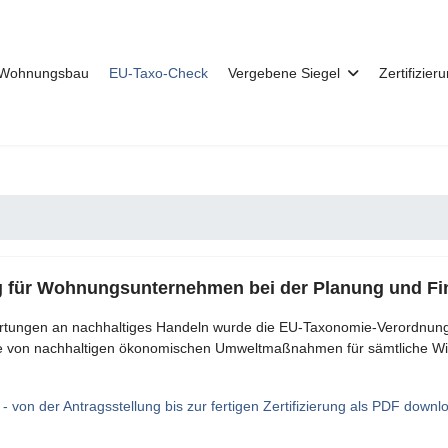
r Wohnungsbau
EU-Taxo-Check
Vergebene Siegel
Zertifizier
ng für Wohnungsunternehmen bei der Planung und F
wartungen an nachhaltiges Handeln wurde die EU-Taxonomie-Verordnun
eihe von nachhaltigen ökonomischen Umweltmaßnahmen für sämtliche Wirt
er Antragsstellung bis zur fertigen Zertifizierung als PDF downl