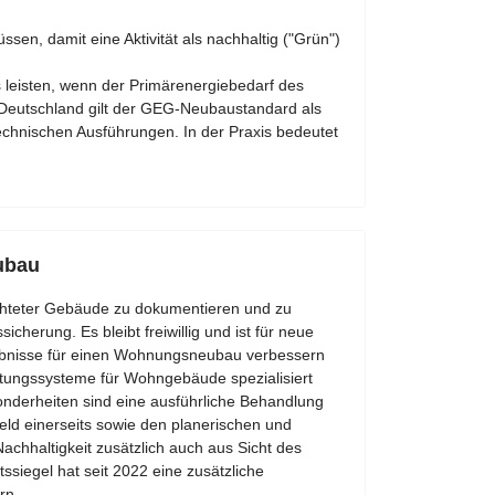
ssen, damit eine Aktivität als nachhaltig ("Grün")
leisten, wenn der Primärenergiebedarf des
 Deutschland gilt der GEG-Neubaustandard als
echnischen Ausführungen. In der Praxis bedeutet
ubau
ichteter Gebäude zu dokumentieren und zu
cherung. Es bleibt freiwillig und ist für neue
ebnisse für einen Wohnungsneubau verbessern
rtungssysteme für Wohngebäude spezialisiert
nderheiten sind eine ausführliche Behandlung
d einerseits sowie den planerischen und
chhaltigkeit zusätzlich auch aus Sicht des
ssiegel hat seit 2022 eine zusätzliche
rn.