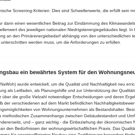
ische Screening-Kriterien. Dies sind Schwellenwerte, die erfüllt sein mü
ur dann einen wesentlichen Beitrag zur Eindämmung des Klimawandels 
nwert des jeweiligen nationalen Niedrigstenergiegebäudes liegt. In
rung an den Primärenergiebedarf abhängig von den unterschiedlichen t
 unterschritten werden muss, um die Anforderungen zu erfüllen.
nungsbau ein bewährtes System für den Wohnungsne
NaWoh) wurde entwickelt, um die Qualität und Nachhaltigkeit neu err
ng als Leitfaden, als Planungshilfe und zur Unterstützung der Qualitätssi
 über die große Vielzahl notwendiger Entscheidungen und deren Erg
alb der verschiedenen auf dem Markt befindlichen Nachhaltigkeitsbewe
ungsmöglichkeiten von Wohnungsunternehmen als Bestandshalter. Beso
nes methodischen Zusammenhangs zwischen Gebäudestandort und Umfel
dererseits, und – ganz wichtig - die Einbeziehung der ökonomischen Na
 an den Bedürfnissen der wohnungswirtschaftlichen Praxis. Das Qualität
 für energieeffizierten Neubau eine Zertifizierung besonders förde