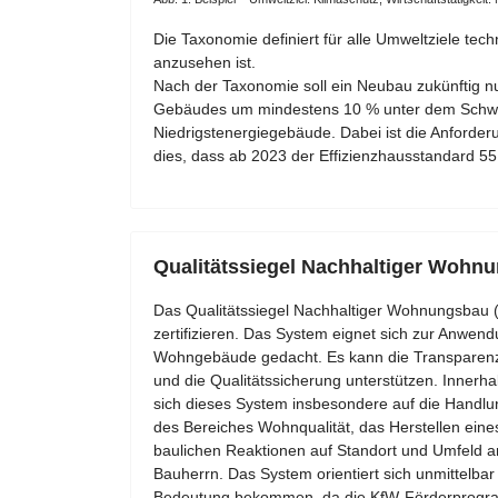
Die Taxonomie definiert für alle Umweltziele techn
anzusehen ist.
Nach der Taxonomie soll ein Neubau zukünftig n
Gebäudes um mindestens 10 % unter dem Schwelle
Niedrigstenergiegebäude. Dabei ist die Anforde
dies, dass ab 2023 der Effizienzhausstandard 55
Qualitätssiegel Nachhaltiger Woh
Das Qualitätssiegel Nachhaltiger Wohnungsbau (
zertifizieren. Das System eignet sich zur Anwendu
Wohngebäude gedacht. Es kann die Transparenz
und die Qualitätssicherung unterstützen. Innerh
sich dieses System insbesondere auf die Handl
des Bereiches Wohnqualität, das Herstellen ei
baulichen Reaktionen auf Standort und Umfeld an
Bauherrn. Das System orientiert sich unmittelbar
Bedeutung bekommen, da die KfW-Förderprogramme